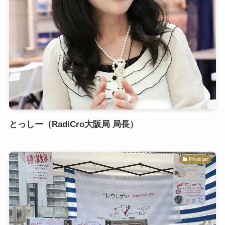
とっしー（RadiCro大阪局 局長）
Producer