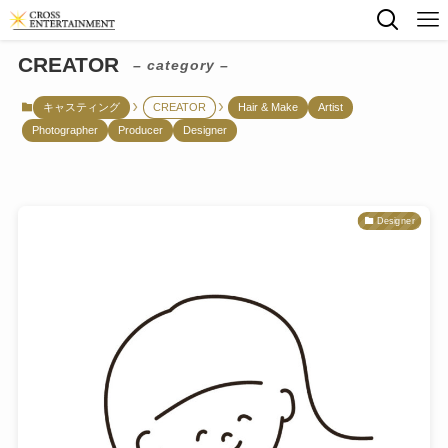
CREATOR
– category –
キャスティング
CREATOR
Hair & Make
Artist
Photographer
Producer
Designer
Designer